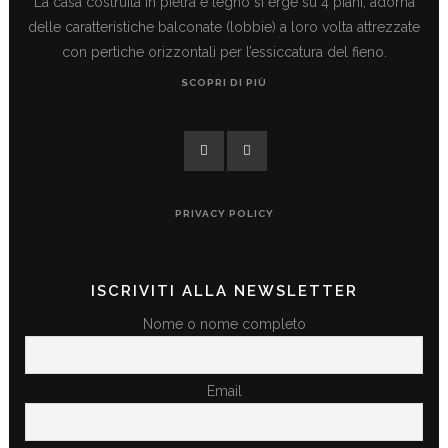
La casa costruita in pietra e legno si erge su 4 piani, adorna
delle caratteristiche balconate (lobbie) a loro volta attrezzate
con pertiche orizzontali per l’essiccatura del fieno.
SCOPRI DI PIÙ
PRIVACY POLICY
ISCRIVITI ALLA NEWSLETTER
Nome o nome completo
Email