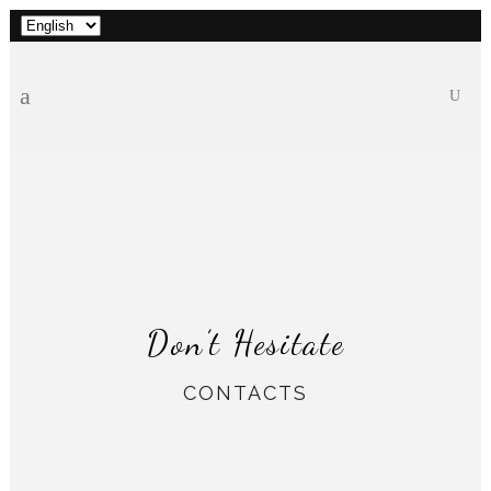
Choose
a
language
Don’t Hesitate
CONTACTS