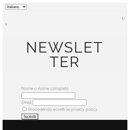
Scegli
una
lingua
NEWSLET
TER
Nome o nome completo
Email
Procedendo accetti la privacy policy