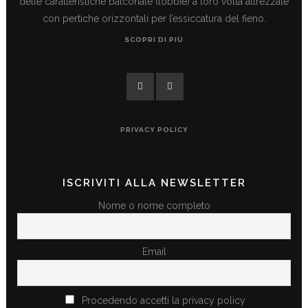
delle caratteristiche balconate (lobbie) a loro volta attrezzate
con pertiche orizzontali per l’essiccatura del fieno.
SCOPRI DI PIÙ
PRIVACY POLICY
ISCRIVITI ALLA NEWSLETTER
Nome o nome completo
Email
Procedendo accetti la privacy policy