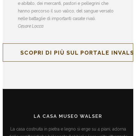
e abitato, dei mercanti, pastori e pellegrini che
hanno percorso il suo valico, del sangue versato
nelle battaglie di importanti casate rivali.
Cesare Locca
SCOPRI DI PIÙ SUL PORTALE INVALSE
LA CASA MUSEO WALSER
La casa costruita in pietra e legno si erge su 4 piani, adorna