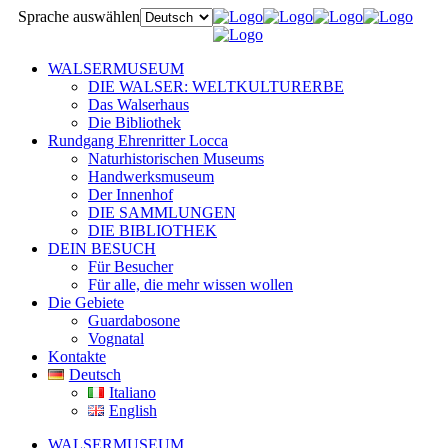
Sprache auswählen
WALSERMUSEUM
DIE WALSER: WELTKULTURERBE
Das Walserhaus
Die Bibliothek
Rundgang Ehrenritter Locca
Naturhistorischen Museums
Handwerksmuseum
Der Innenhof
DIE SAMMLUNGEN
DIE BIBLIOTHEK
DEIN BESUCH
Für Besucher
Für alle, die mehr wissen wollen
Die Gebiete
Guardabosone
Vognatal
Kontakte
Deutsch
Italiano
English
WALSERMUSEUM