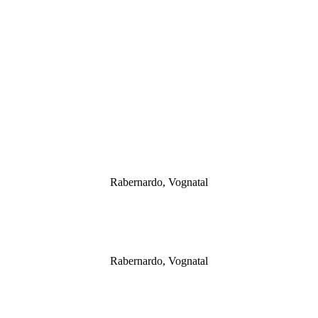
DIE WALSER: WELTKULTURERBE
Rabernardo, Vognatal
DAS HAUS WALSERMUSEUM
Rabernardo, Vognatal
Die WALSER bibliothek