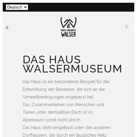
Sprache
auswählen
DAS HAUS
WALSERMUSEUM
Das Haus ist ein besonderes Beispiel für die
Entwicklung der Bauweise, die sich an die
Umweltbedingungen angepasst hat.
Das Zusammenleben von Menschen und
Tieren unter demselben Dach ist im
Alpenraum sonst nicht üblich.
Das Haus steht eingefasst unter den anderen
Dorfhäusern, die durch ein taugliches Netz