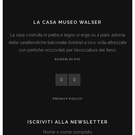
LA CASA MUSEO WALSER
La casa costruita in pietra e legno si erge su 4 piani, adorna
delle caratteristiche balconate (lobbie) a loro volta attrezzate
con pertiche orizzontali per l’essiccatura del fieno.
SCOPRI DI PIÙ
PRIVACY POLICY
ISCRIVITI ALLA NEWSLETTER
Nome o nome completo